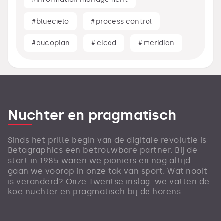
#
bluecielo
#
process control
#
aucoplan
#
elcad
#
meridian
Nuchter en pragmatisch
Sinds het prille begin van de digitale revolutie is
Betagraphics een betrouwbare partner. Bij de
start in 1985 waren we pioniers en nog altijd
gaan we voorop in onze tak van sport. Wat nooit
is veranderd? Onze Twentse inslag: we vatten de
koe nuchter en pragmatisch bij de horens.