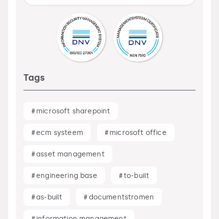
Tags
#
microsoft sharepoint
#
ecm systeem
#
microsoft office
#
asset management
#
engineering base
#
to-built
#
as-built
#
documentstromen
#
information management