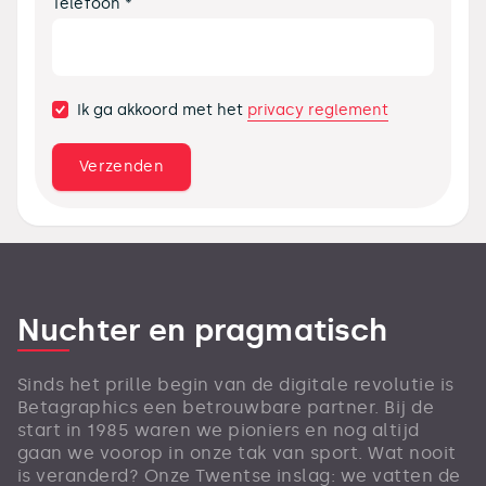
Telefoon *
privacy reglement
Ik ga akkoord met het
Nuchter en pragmatisch
Sinds het prille begin van de digitale revolutie is
Betagraphics een betrouwbare partner. Bij de
start in 1985 waren we pioniers en nog altijd
gaan we voorop in onze tak van sport. Wat nooit
is veranderd? Onze Twentse inslag: we vatten de