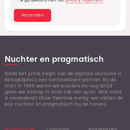
privacy reglement
Ik ga akkoord met het
Nuchter en pragmatisch
Sinds het prille begin van de digitale revolutie is
Betagraphics een betrouwbare partner. Bij de
start in 1985 waren we pioniers en nog altijd
gaan we voorop in onze tak van sport. Wat nooit
is veranderd? Onze Twentse inslag: we vatten de
koe nuchter en pragmatisch bij de horens.
Navigatie
Consulting
Voorwaarden