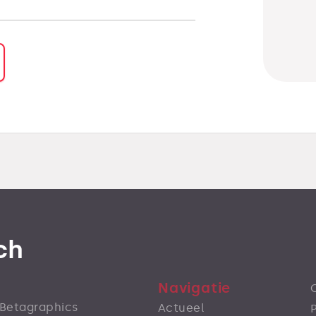
ch
Navigatie
s Betagraphics
Actueel