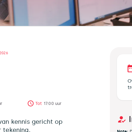
 2026
O
t
ur
Tot
17:00
uur
van kennis gericht op
r tekening.
Note:
D