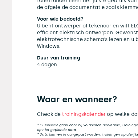
tonen onder meer het juiste gebruik van
de afgeleide documentatie zoals klemmen
Voor wie bedoeld?
U bent ontwerper of tekenaar en wilt EL
efficiënt elektrisch ontwerpen. Gewens
elektrotechnische schema's lezen en u b
Windows.
Duur van training
4 dagen
Waar en wanneer?
Check de
trainingskalender
op welke dat
* Cursussen gaan door bij voldoende deelname, Traininge
op niet geplande data.
* Data kunnen in aangepast worden, trainingen op afwijke