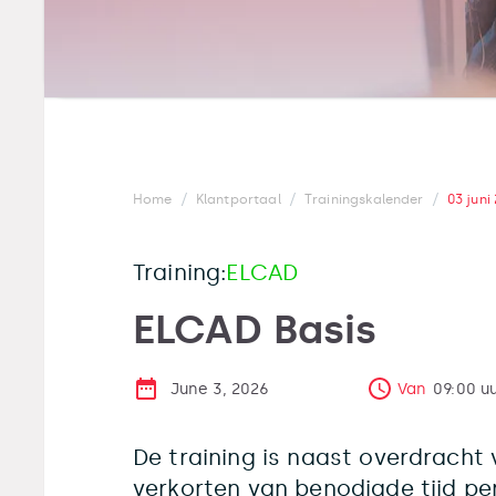
/
/
/
Home
Klantportaal
Trainingskalender
03 juni
Training:
ELCAD
ELCAD Basis
June 3, 2026
Van
09:00
u
De training is naast overdracht 
verkorten van benodigde tijd pe