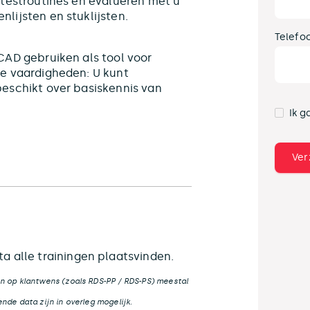
 testroutines en evalueren met u
lijsten en stuklijsten.
Telefo
CAD gebruiken als tool voor
te vaardigheden: U kunt
eschikt over basiskennis van
Ik g
a alle trainingen plaatsvinden.
n op klantwens (zoals RDS-PP / RDS-PS) meestal
nde data zijn in overleg mogelijk.