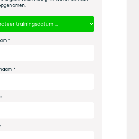
opgenomen.
am *
naam *
 *
*