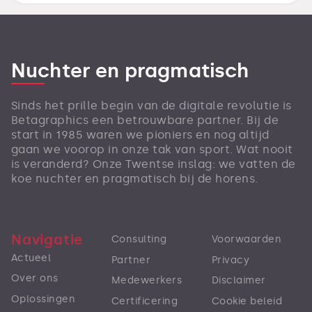
Nuchter en pragmatisch
Sinds het prille begin van de digitale revolutie is
Betagraphics een betrouwbare partner. Bij de
start in 1985 waren we pioniers en nog altijd
gaan we voorop in onze tak van sport. Wat nooit
is veranderd? Onze Twentse inslag: we vatten de
koe nuchter en pragmatisch bij de horens.
Navigatie
Consulting
Voorwaarden
Actueel
Partner
Privacy
Over ons
Medewerkers
Disclaimer
Oplossingen
Certificering
Cookie beleid