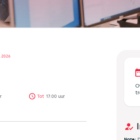
l 2026
O
t
r
Tot
17:00
uur
Note:
D