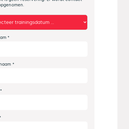
opgenomen.
am *
naam *
 *
*