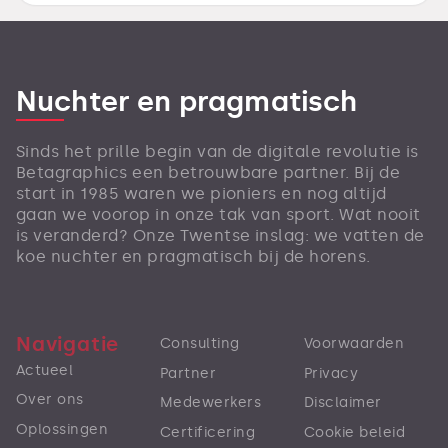
Nuchter en pragmatisch
Sinds het prille begin van de digitale revolutie is
Betagraphics een betrouwbare partner. Bij de
start in 1985 waren we pioniers en nog altijd
gaan we voorop in onze tak van sport. Wat nooit
is veranderd? Onze Twentse inslag: we vatten de
koe nuchter en pragmatisch bij de horens.
Navigatie
Consulting
Voorwaarden
Actueel
Partner
Privacy
Over ons
Medewerkers
Disclaimer
Oplossingen
Certificering
Cookie beleid