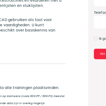
 testroutines en evalueren met u
lijsten en stuklijsten.
Telefo
CAD gebruiken als tool voor
te vaardigheden: U kunt
eschikt over basiskennis van
Ik g
a alle trainingen plaatsvinden.
n op klantwens (zoals RDS-PP / RDS-PS) meestal
nde data zijn in overleg mogelijk.