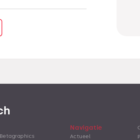
ch
Navigatie
s Betagraphics
Actueel