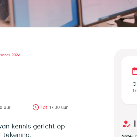
ember 2026
O
t
00
uur
Tot
17:00
uur
van kennis gericht op
r tekening.
Note:
D