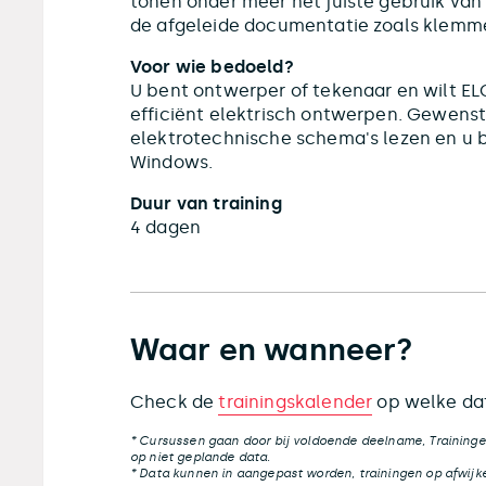
tonen onder meer het juiste gebruik van
de afgeleide documentatie zoals klemmen
Voor wie bedoeld?
U bent ontwerper of tekenaar en wilt EL
efficiënt elektrisch ontwerpen. Gewens
elektrotechnische schema's lezen en u b
Windows.
Duur van training
4 dagen
Waar en wanneer?
Check de
trainingskalender
op welke dat
* Cursussen gaan door bij voldoende deelname, Traininge
op niet geplande data.
* Data kunnen in aangepast worden, trainingen op afwijke