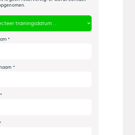
opgenomen.
am *
naam *
 *
*