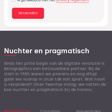
privacy reglement
Ik ga akkoord met het
Nuchter en pragmatisch
Sinds het prille begin van de digitale revolutie is
Betagraphics een betrouwbare partner. Bij de
start in 1985 waren we pioniers en nog altijd
gaan we voorop in onze tak van sport. Wat nooit
is veranderd? Onze Twentse inslag: we vatten de
koe nuchter en pragmatisch bij de horens.
Navigatie
Consulting
Voorwaarden