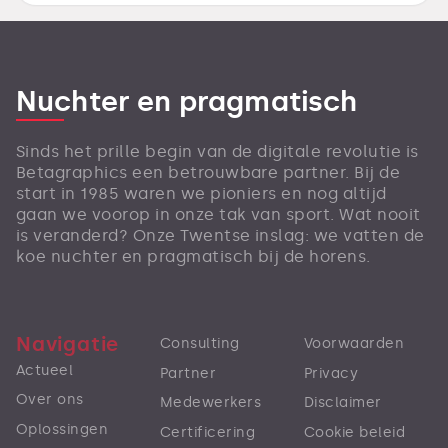
Nuchter en pragmatisch
Sinds het prille begin van de digitale revolutie is
Betagraphics een betrouwbare partner. Bij de
start in 1985 waren we pioniers en nog altijd
gaan we voorop in onze tak van sport. Wat nooit
is veranderd? Onze Twentse inslag: we vatten de
koe nuchter en pragmatisch bij de horens.
Navigatie
Consulting
Voorwaarden
Actueel
Partner
Privacy
Over ons
Medewerkers
Disclaimer
Oplossingen
Certificering
Cookie beleid