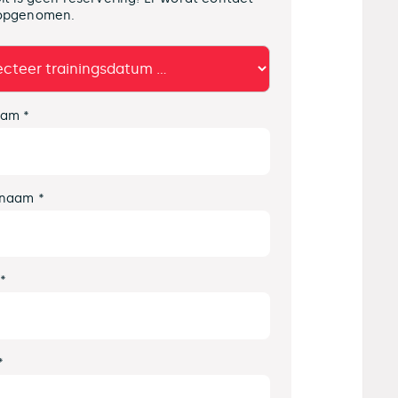
opgenomen.
am *
naam *
 *
*