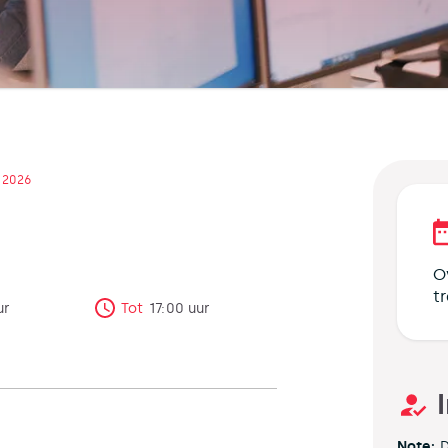
l 2026
O
t
ur
Tot
17:00
uur
Note:
D