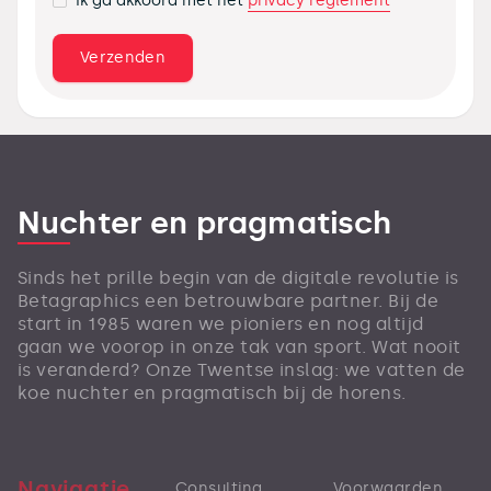
privacy reglement
Ik ga akkoord met het
Nuchter en pragmatisch
Sinds het prille begin van de digitale revolutie is
Betagraphics een betrouwbare partner. Bij de
start in 1985 waren we pioniers en nog altijd
gaan we voorop in onze tak van sport. Wat nooit
is veranderd? Onze Twentse inslag: we vatten de
koe nuchter en pragmatisch bij de horens.
Navigatie
Consulting
Voorwaarden