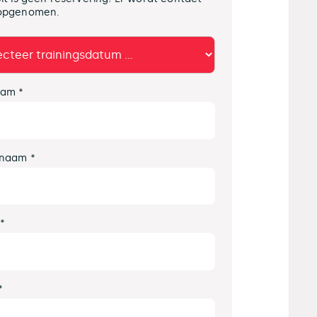
opgenomen.
am *
naam *
 *
*