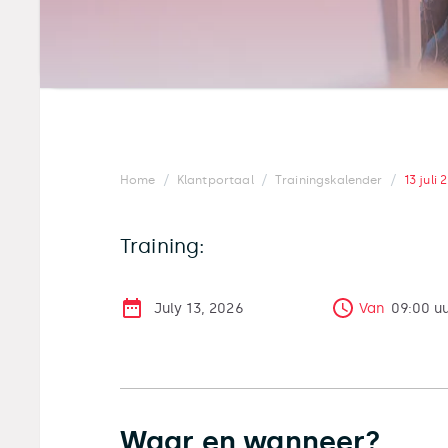
/
/
/
Home
Klantportaal
Trainingskalender
13 juli 
Training:
July 13, 2026
Van
09:00
u
Waar en wanneer?