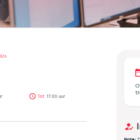
2026
O
t
ur
Tot
17:00
uur
Note:
D