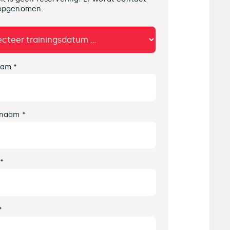
opgenomen.
am *
naam *
 *
*