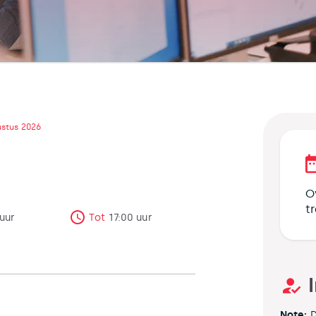
ustus 2026
O
t
uur
Tot
17:00
uur
Note:
D