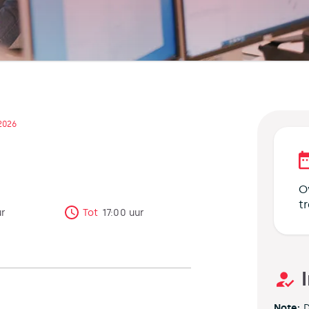
 2026
O
t
ur
Tot
17:00
uur
Note:
D