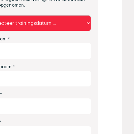
opgenomen.
am *
naam *
 *
*