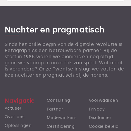
Nuchter en pragmatisch
Sinds het prille begin van de digitale revolutie is
Betagraphics een betrouwbare partner. Bij de
start in 1985 waren we pioniers en nog altijd
gaan we voorop in onze tak van sport. Wat nooit
is veranderd? Onze Twentse inslag: we vatten de
koe nuchter en pragmatisch bij de horens.
Navigatie
Consulting
Voorwaarden
Actueel
Partner
Privacy
Over ons
Medewerkers
Disclaimer
Oplossingen
Certificering
Cookie beleid