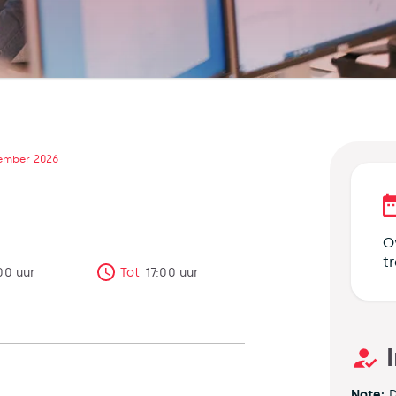
ember 2026
O
t
00
uur
Tot
17:00
uur
Note:
D