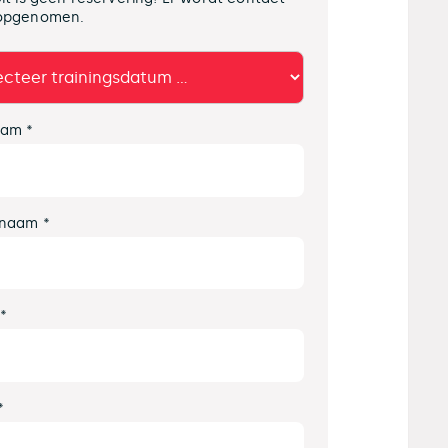
opgenomen.
am *
naam *
 *
*