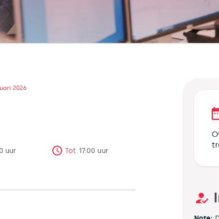
uari 2026
O
t
0
uur
Tot
17:00
uur
Note:
D