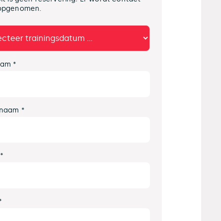
opgenomen.
am *
naam *
 *
*