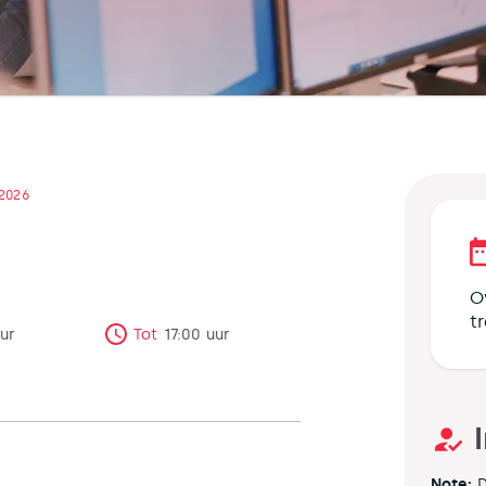
 2026
O
t
ur
Tot
17:00
uur
Note:
D