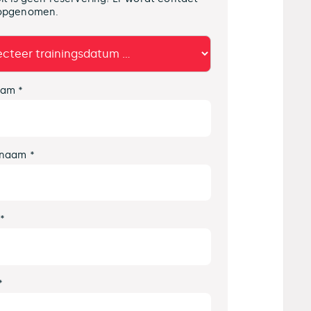
opgenomen.
am *
naam *
 *
*