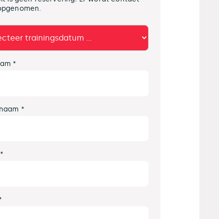
opgenomen.
am *
naam *
 *
*