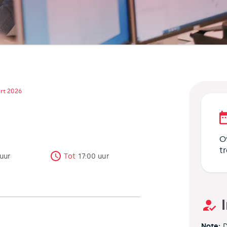
rt 2026
O
t
uur
Tot
17:00
uur
Note:
D