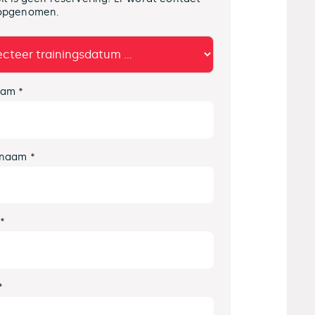
opgenomen.
am *
naam *
 *
*