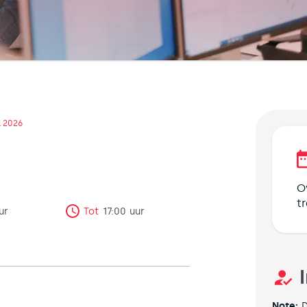
l 2026
O
t
ur
Tot
17:00
uur
Note:
D