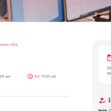
tember 2026
O
t
:00
uur
Tot
17:00
uur
Note:
D