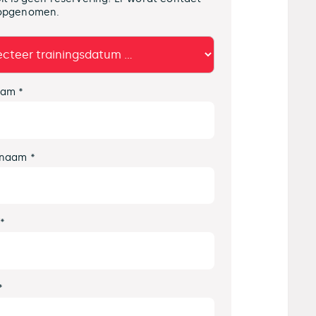
opgenomen.
am *
naam *
 *
*