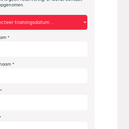
opgenomen.
am *
naam *
 *
*