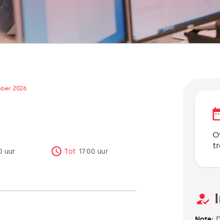
ober 2026
O
t
0
uur
Tot
17:00
uur
Note:
D