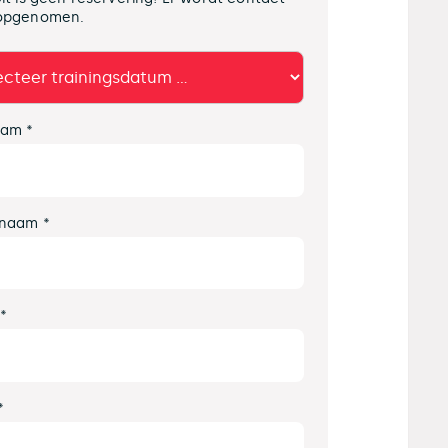
opgenomen.
am *
naam *
 *
*