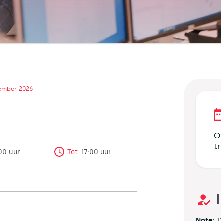
ember 2026
O
t
00
uur
Tot
17:00
uur
Note:
D