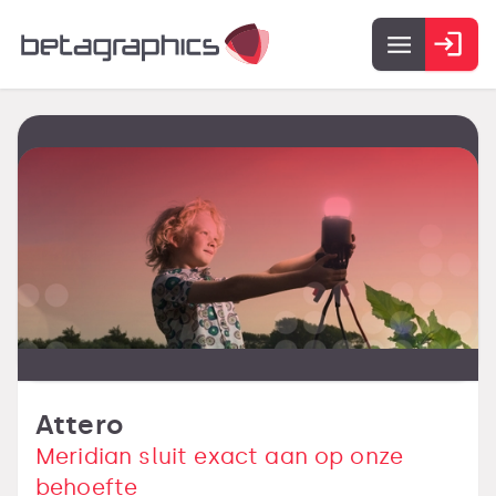
Attero
Meridian sluit exact aan op onze
behoefte