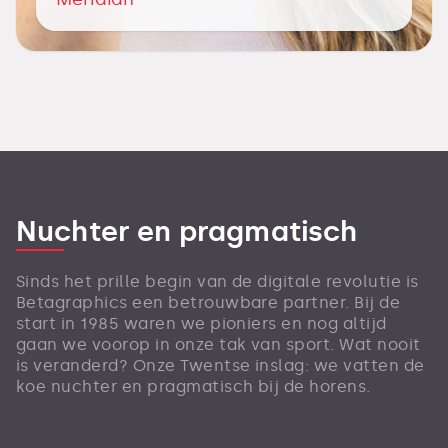
Nuchter en pragmatisch
Sinds het prille begin van de digitale revolutie is
Betagraphics een betrouwbare partner. Bij de
start in 1985 waren we pioniers en nog altijd
gaan we voorop in onze tak van sport. Wat nooit
is veranderd? Onze Twentse inslag: we vatten de
koe nuchter en pragmatisch bij de horens.