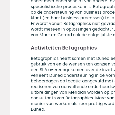
onder meer onderscheidt van andere lev
specialistische proceskennis. Betagraphi
op de ondersteuning van business proces
klant (en haar business processen) te l
Er wordt vanuit Betagraphics niet gevraa
wordt meteen in oplossingen gedacht: “Be
van Marc en Gerard ook de enige juiste 
Activiteiten Betagraphics
Betagraphics heeft samen met Dunea ee
gebruik van en de wensen ten aanzien va
een SLA overeengekomen over de inzet 
verleent Dunea ondersteuning in de vor
beheerdagen op locatie aangevuld met e
realiseren van aanvullende onderhoud
uitbreidingen van Meridian worden op p
consultants van Betagraphics. Marc van
manier van werken als zeer prettig wordt
Dunea.