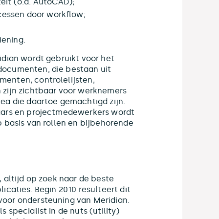
eit (o.a. AutoCAD);
essen door workflow;
iening.
idian wordt gebruikt voor het
documenten, die bestaan uit
enten, controlelijsten,
 zijn zichtbaar voor werknemers
ea die daartoe gemachtigd zijn.
aars en projectmedewerkers wordt
p basis van rollen en bijbehorende
 altijd op zoek naar de beste
icaties. Begin 2010 resulteert dit
oor ondersteuning van Meridian.
specialist in de nuts (utility)