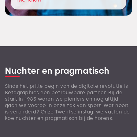
Nuchter en pragmatisch
Sinds het prille begin van de digitale revolutie is
Betagraphics een betrouwbare partner. Bij de
start in 1985 waren we pioniers en nog altijd
gaan we voorop in onze tak van sport. Wat nooit
is veranderd? Onze Twentse inslag: we vatten de
koe nuchter en pragmatisch bij de horens.