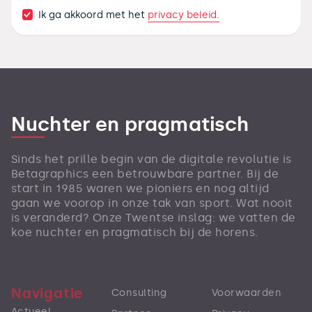
privacy beleid.
Ik ga akkoord met het
Nuchter en pragmatisch
Sinds het prille begin van de digitale revolutie is
Betagraphics een betrouwbare partner. Bij de
start in 1985 waren we pioniers en nog altijd
gaan we voorop in onze tak van sport. Wat nooit
is veranderd? Onze Twentse inslag: we vatten de
koe nuchter en pragmatisch bij de horens.
Navigatie
Consulting
Voorwaarden
Actueel