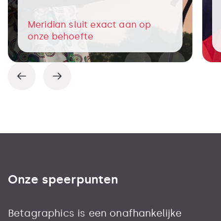
Meridian sluit exact aan op
onze behoefte
Onze speerpunten
Betagraphics is een onafhankelijke